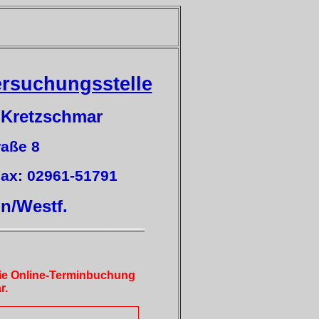
ersuchungsstelle
 Kretzschmar
aße 8
Fax: 02961-51791
on/Westf.
die Online-Terminbuchung
r.