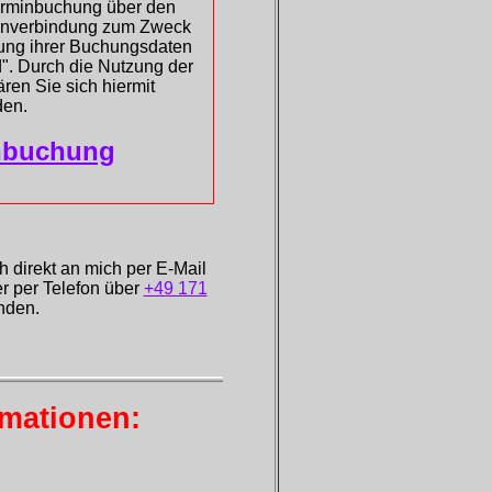
erminbuchung über den
atenverbindung zum Zweck
ung ihrer Buchungsdaten
d". Durch die Nutzung der
ren Sie sich hiermit
den.
nbuchung
h direkt an mich per E-Mail
r per Telefon über
+49 171
den.
rmationen: